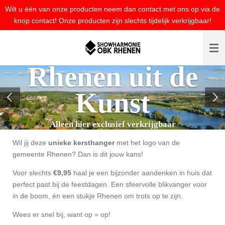
Wilt u één van onze producten neem dan contact met ons op via de
Ga
knop contact! Onze producten zijn slechts tijdelijk verkrijgbaar!
direct
naar
de
hoofdinhoud
Rhenen uit de
Kunst
Alleen hier exclusief verkrijgbaar
Wil jij deze
unieke kersthanger
met het logo van de
gemeente Rhenen? Dan is dit jouw kans!
Voor slechts
€9,95
haal je een bijzonder aandenken in huis dat
perfect past bij de feestdagen. Een sfeervolle blikvanger voor
in de boom, én een stukje Rhenen om trots op te zijn.
Wees er snel bij, want op = op!