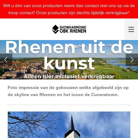
Wilt u één van onze producten neem dan contact met ons op via de
Ga
knop contact! Onze producten zijn slechts tijdelijk verkrijgbaar!
direct
naar
de
hoofdinhoud
Rhenen uit de
Rhenen uit de
Kunst
kunst
Alleen hier exclusief verkrijgbaar
Alleen hier exclusief verkrijgbaar
Foto impressie van de gebouwen welke afgebeeld zijn op
de skyline van Rhenen en het icoon de Cuneratoren.